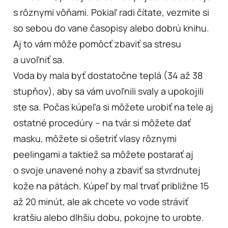
s rôznymi vôňami. Pokiaľ radi čítate, vezmite si
so sebou do vane časopisy alebo dobrú knihu.
Aj to vám môže pomôcť zbaviť sa stresu
a uvoľniť sa.
Voda by mala byť dostatočne teplá (34 až 38
stupňov), aby sa vám uvoľnili svaly a upokojili
ste sa. Počas kúpeľa si môžete urobiť na tele aj
ostatné procedúry – na tvár si môžete dať
masku, môžete si ošetriť vlasy rôznymi
peelingami a taktiež sa môžete postarať aj
o svoje unavené nohy a zbaviť sa stvrdnutej
kože na pätách. Kúpeľ by mal trvať približne 15
až 20 minút, ale ak chcete vo vode stráviť
kratšiu alebo dlhšiu dobu, pokojne to urobte.