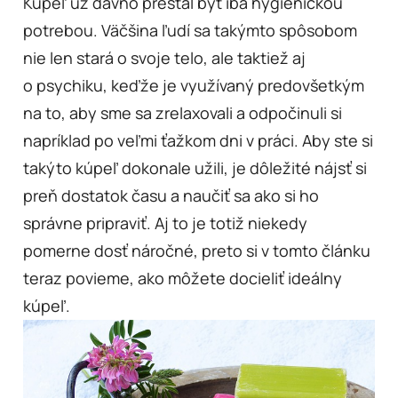
Kúpeľ už dávno prestal byť iba hygienickou
potrebou. Väčšina ľudí sa takýmto spôsobom
nie len stará o svoje telo, ale taktiež aj
o psychiku, keďže je využívaný predovšetkým
na to, aby sme sa zrelaxovali a odpočinuli si
napríklad po veľmi ťažkom dni v práci. Aby ste si
takýto kúpeľ dokonale užili, je dôležité nájsť si
preň dostatok času a naučiť sa ako si ho
správne pripraviť. Aj to je totiž niekedy
pomerne dosť náročné, preto si v tomto článku
teraz povieme, ako môžete docieliť ideálny
kúpeľ.