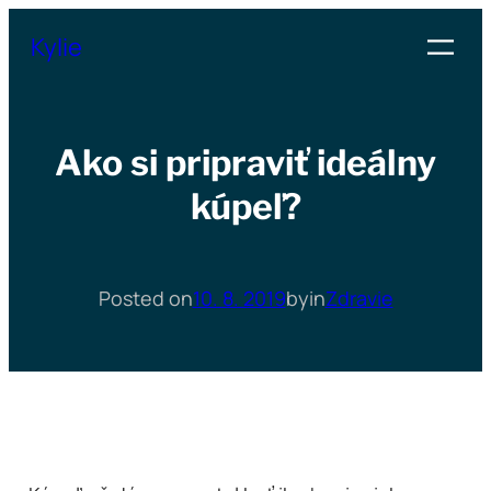
Přeskočit
Kylie
na
obsah
Ako si pripraviť ideálny
kúpeľ?
Posted on
10. 8. 2019
by
in
Zdravie