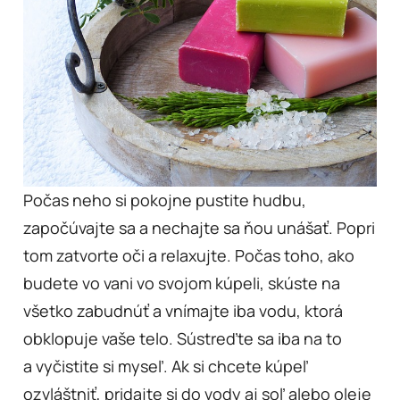
Počas neho si pokojne pustite hudbu,
započúvajte sa a nechajte sa ňou unášať. Popri
tom zatvorte oči a relaxujte. Počas toho, ako
budete vo vani vo svojom kúpeli, skúste na
všetko zabudnúť a vnímajte iba vodu, ktorá
obklopuje vaše telo. Sústreďte sa iba na to
a vyčistite si myseľ. Ak si chcete kúpeľ
ozvláštniť, pridajte si do vody aj soľ alebo oleje