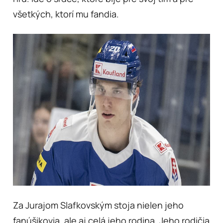
všetkých, ktorí mu fandia.
Za Jurajom Slafkovským stoja nielen jeho
fanúšikovia, ale aj celá jeho rodina. Jeho rodičia