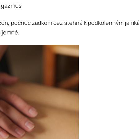
orgazmus.
zón, počnúc zadkom cez stehná k podkolenným jamkám
príjemné.