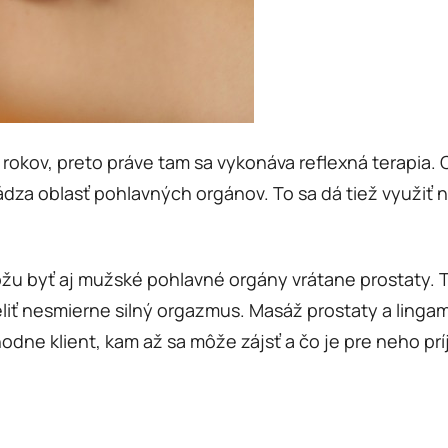
síce rokov, preto práve tam sa vykonáva reflexná terapi
ádza oblasť pohlavných orgánov. To sa dá tiež využiť 
u byť aj mužské pohlavné orgány vrátane prostaty. 
iť nesmierne silný orgazmus. Masáž prostaty a linga
odne klient, kam až sa môže zájsť a čo je pre neho pr