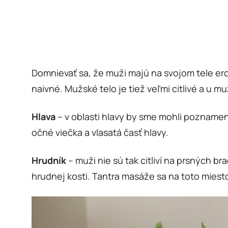
Domnievať sa, že muži majú na svojom tele ero
naivné. Mužské telo je tiež veľmi citlivé a u
Hlava
– v oblasti hlavy by sme mohli poznamenať
očné viečka a vlasatá časť hlavy.
Hrudník
– muži nie sú tak citliví na prsných b
hrudnej kosti. Tantra masáže sa na toto mies