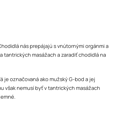
a. Chodidlá nás prepájajú s vnútornými orgánmi a
na tantrických masážach a zaradiť chodidlá na
Tá je označovaná ako mužský G-bod a jej
mu však nemusí byť v tantrických masážach
íjemné.