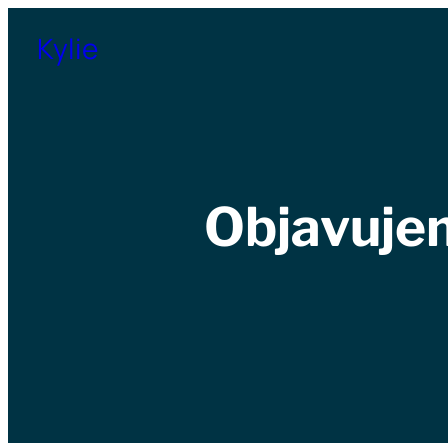
Přeskočit
Kylie
na
obsah
Objavuje