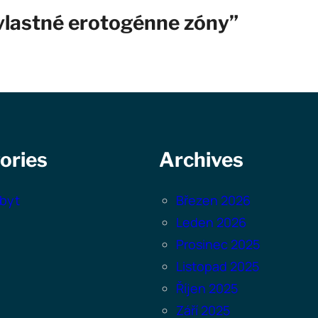
vlastné erotogénne zóny”
ories
Archives
byt
Březen 2026
Leden 2026
Prosinec 2025
Listopad 2025
Říjen 2025
Září 2025