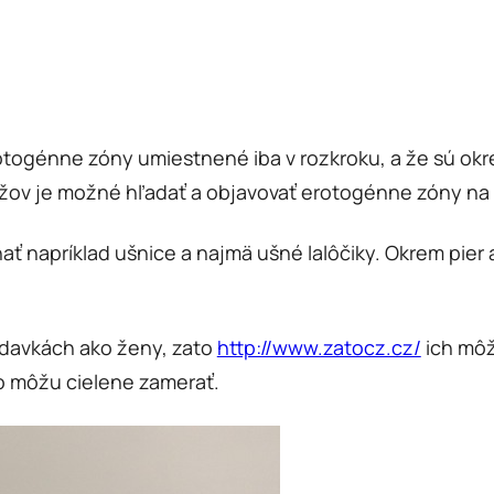
togénne zóny umiestnené iba v rozkroku, a že sú okrem
 mužov je možné hľadať a objavovať erotogénne zóny n
 napríklad ušnice a najmä ušné lalôčiky. Okrem pier a j
radavkách ako ženy, zato
http://www.zatocz.cz/
ich môž
to môžu cielene zamerať.