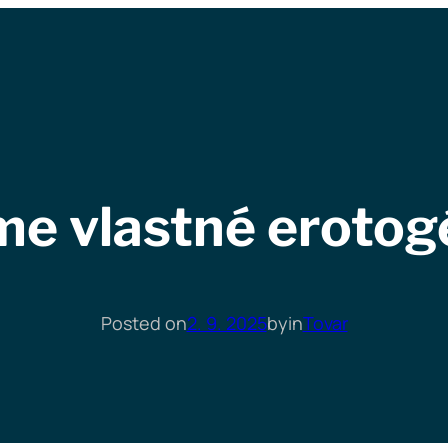
me vlastné erotog
Posted on
2. 9. 2025
by
in
Tovar