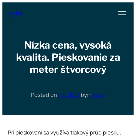
Přeskočit
Kylie
na
obsah
Nízka cena, vysoká
kvalita. Pieskovanie za
meter štvorcový
Posted on
7. 5. 2024
by
in
Tovar
Pri pieskovaní sa využíva tlakový prúd piesku,