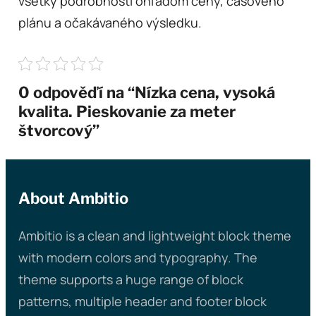
všetky podrobnosti ohľadom ceny, časového
plánu a očakávaného výsledku.
0 odpověďí na “Nízka cena, vysoká
kvalita. Pieskovanie za meter
štvorcový”
About Ambitio
Ambitio is a clean and lightweight block theme
with modern colors and typography. The
theme supports a huge range of block
patterns, multiple header and footer block