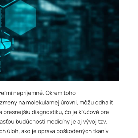
o veľmi nepríjemné. Okrem toho
zmeny na molekulárnej úrovni, môžu odhaliť
a presnejšiu diagnostiku, čo je kľúčové pre
ťou budúcnosti medicíny je aj vývoj tzv.
ých úloh, ako je oprava poškodených tkanív