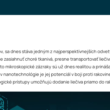
ov, sa dnes stáva jedným z najperspektívnejších odvet
 zasiahnuť choré tkanivá, presne transportovať lieči
to mikroskopické zázraky sú už dnes realitou a prináša
nanotechnológie je jej potenciál v boji proti rakovi
gické prístupy umožňujú dodanie liečiva priamo do r