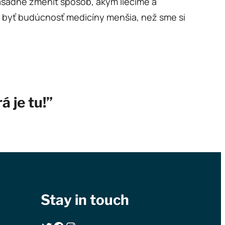
zásadne zmeniť spôsob, akým liečime a
e byť budúcnosť medicíny menšia, než sme si
 je tu!”
Stay in touch