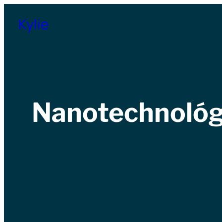
Přeskočit
Kylie
na
obsah
Nanotechnológi