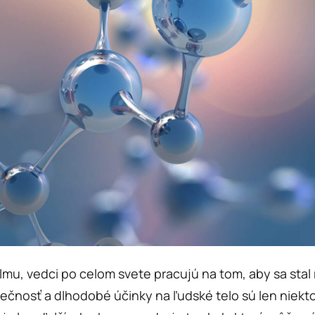
ilmu, vedci po celom svete pracujú na tom, aby sa sta
pečnosť a dlhodobé účinky na ľudské telo sú len niekt