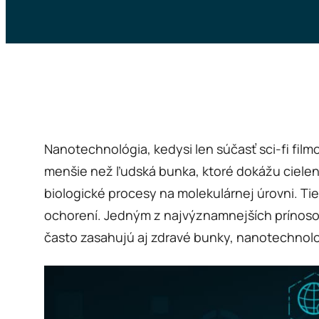
Nanotechnológia, kedysi len súčasť sci-fi film
menšie než ľudská bunka, ktoré dokážu cielene
biologické procesy na molekulárnej úrovni. Tie
ochorení. Jedným z najvýznamnejších prínosov 
často zasahujú aj zdravé bunky, nanotechnolo