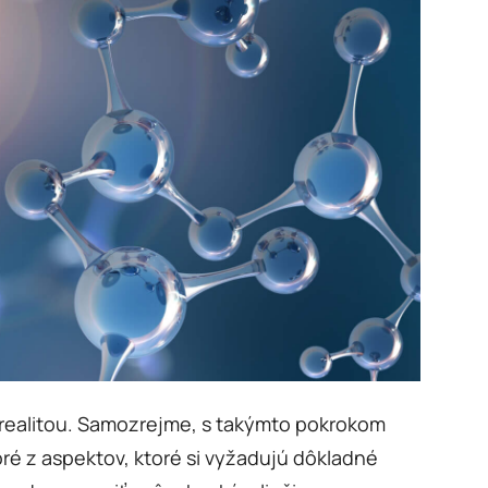
l realitou. Samozrejme, s takýmto pokrokom
oré z aspektov, ktoré si vyžadujú dôkladné