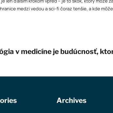
je len ďalším krokom vpred – je to skok, ktorý môže 
ranice medzi vedou a sci-fi čoraz tenšie, a kde môž
ia v medicíne je budúcnosť, ktorá
ories
Archives