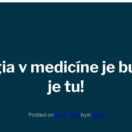
a v medicíne je b
je tu!
Posted on
26. 3. 2024
by
in
Veda