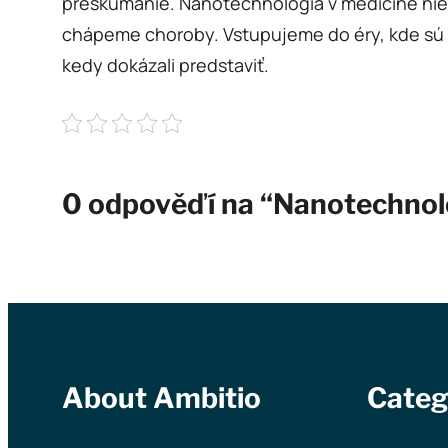
preskúmanie. Nanotechnológia v medicíne nie 
chápeme choroby. Vstupujeme do éry, kde sú h
kedy dokázali predstaviť.
0 odpověďí na “Nanotechnológ
About Ambitio
Categ