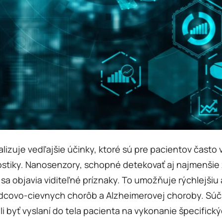
malizuje vedľajšie účinky, ktoré sú pre pacientov čast
stiky. Nanosenzory, schopné detekovať aj najmenšie 
a objavia viditeľné príznaky. To umožňuje rýchlejšiu 
covo-cievnych chorôb a Alzheimerovej choroby. Súčas
i byť vyslaní do tela pacienta na vykonanie špecifick