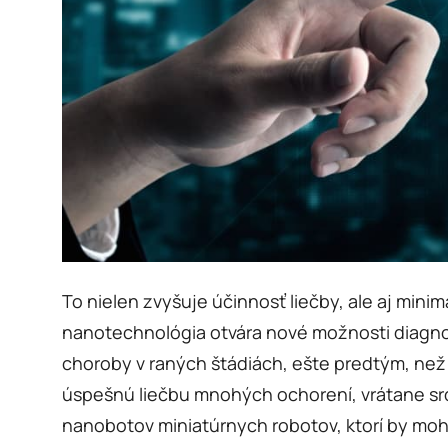
To nielen zvyšuje účinnosť liečby, ale aj mini
nanotechnológia otvára nové možnosti diagno
choroby v raných štádiách, ešte predtým, než s
úspešnú liečbu mnohých ochorení, vrátane srd
nanobotov miniatúrnych robotov, ktorí by mohl