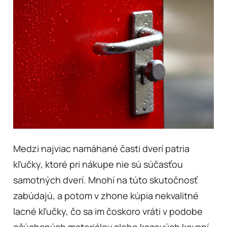
Medzi najviac namáhané časti dverí patria
kľučky, ktoré pri nákupe nie sú súčasťou
samotných dverí. Mnohí na túto skutočnosť
zabúdajú, a potom v zhone kúpia nekvalitné
lacné kľučky, čo sa im čoskoro vráti v podobe
ošúchaných materiálov alebo kazových kovaní.