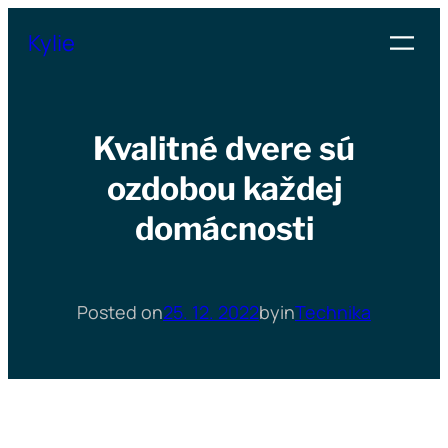
Přeskočit
Kylie
na
obsah
Kvalitné dvere sú
ozdobou každej
domácnosti
Posted on
25. 12. 2022
by
in
Technika