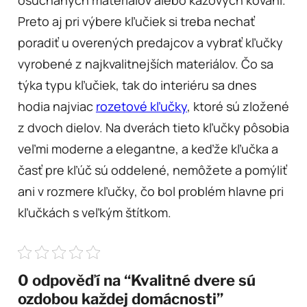
Preto aj pri výbere kľučiek si treba nechať
poradiť u overených predajcov a vybrať kľučky
vyrobené z najkvalitnejších materiálov. Čo sa
týka typu kľučiek, tak do interiéru sa dnes
hodia najviac
rozetové kľučky
, ktoré sú zložené
z dvoch dielov. Na dverách tieto kľučky pôsobia
veľmi moderne a elegantne, a keďže kľučka a
časť pre kľúč sú oddelené, nemôžete a pomýliť
ani v rozmere kľučky, čo bol problém hlavne pri
kľučkách s veľkým štítkom.
0 odpověďí na “Kvalitné dvere sú
ozdobou každej domácnosti”