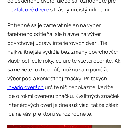
celosklenené dvere, alebo sa rozhodnete pre
bezfalcové dvere
s krásnymi čistými líniami.
Potrebné sa je zamerať nielen na výber
farebného odtieňa, ale hlavne na výber
povrchovej úpravy interiérových dverí. Tie
najkvalitnejšie vydržia bez zmeny povrchových
vlastností celé roky, čo určite všetci oceníte. Ak
sa neviete rozhodnúť, možno vám pomôže
výber podľa konkrétnej značky. Pri takých
Invado dverách
určite nič nepokazíte, keďže
ide o rokmi overenú značku. Kvalitných značiek
interiérových dverí je dnes už viac, takže záleží
iba na vás, pre ktorú sa rozhodnete.