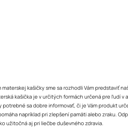
materskej kašičky sme sa rozhodli Vám predstaviť na
ská kašička je v určitých formách určená pre ľudí v
y potrebné sa dobre informovať, či je Vám produkt urče
máha napríklad pri zlepšení pamäti alebo zraku. Odpo
o užitočná aj pri liečbe duševného zdravia.