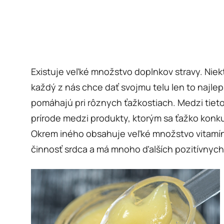
Existuje veľké množstvo doplnkov stravy. Niekt
každý z nás chce dať svojmu telu len to najle
pomáhajú pri rôznych ťažkostiach. Medzi tieto
prírode medzi produkty, ktorým sa ťažko konk
Okrem iného obsahuje veľké množstvo vitamínu
činnosť srdca a má mnoho ďalších pozitívnych 