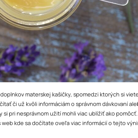
oplnkov materskej kašičky, spomedzi ktorých si viete
ítať či už kvôli informáciám o správnom dávkovaní a
 by si pri nesprávnom užití mohli viac ublížiť ako pomôc
 web kde sa dočítate oveľa viac informácií o tejto výn