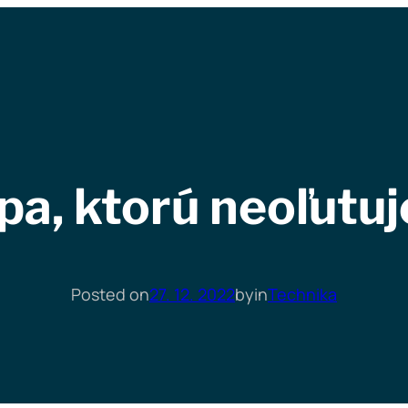
pa, ktorú neoľutuj
Posted on
27. 12. 2022
by
in
Technika