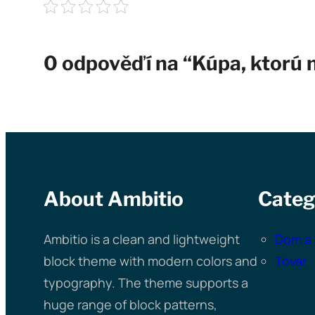
0 odpověďí na “Kúpa, ktorú 
About Ambitio
Categ
Ambitio is a clean and lightweight
Dom a 
block theme with modern colors and
Tovar
typography. The theme supports a
huge range of block patterns,