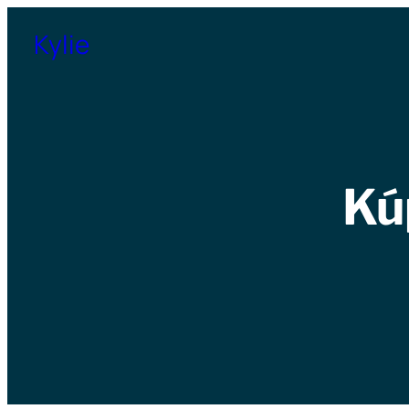
Přeskočit
Kylie
na
obsah
Kú