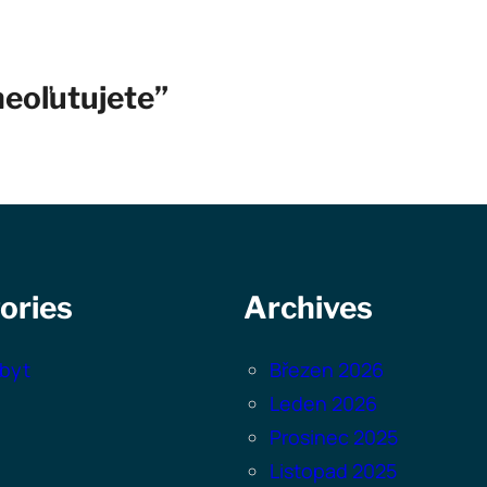
neoľutujete”
ories
Archives
byt
Březen 2026
Leden 2026
Prosinec 2025
Listopad 2025