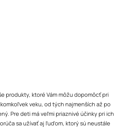
še produkty, ktoré Vám môžu dopomôcť pri
 akomkoľvek veku, od tých najmenších až po
ný. Pre deti má veľmi priaznivé účinky pri ich
rúča sa užívať aj ľuďom, ktorý sú neustále