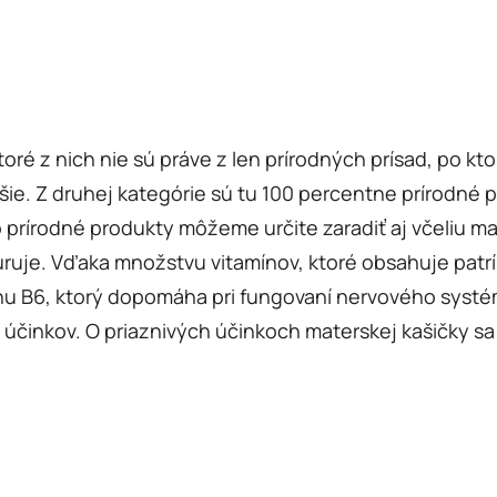
oré z nich nie sú práve z len prírodných prísad, po kt
pšie. Z druhej kategórie sú tu 100 percentne prírodné
 prírodné produkty môžeme určite zaradiť aj včeliu m
uruje. Vďaka množstvu vitamínov, ktoré obsahuje pat
 B6, ktorý dopomáha pri fungovaní nervového systému
účinkov. O priaznivých účinkoch materskej kašičky sa