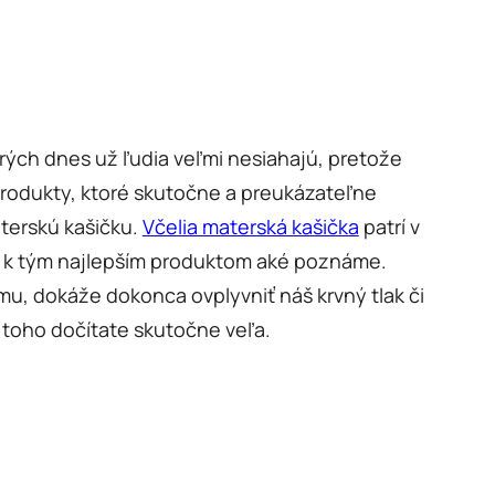
orých dnes už ľudia veľmi nesiahajú, pretože
 produkty, ktoré skutočne a preukázateľne
aterskú kašičku.
Včelia materská kašička
patrí v
rí k tým najlepším produktom aké poznáme.
, dokáže dokonca ovplyvniť náš krvný tlak či
 toho dočítate skutočne veľa.