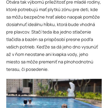
Otvára tak výbornú príležitosť pre mladé rodiny,
ktoré potrebujú mať plytkú zónu pre deti, kde
sa môžu bezpečne hrať alebo naopak pomôže
dosiahnuť ideálnu hĺbku, ktorá bude vhodná
pre plavcov. Stačí teda iba jedno stlačenie
tlačidla a bazén sa prispôsobí presne podľa
vašich potrieb. Keďže sa dá jeho dno vysunúť
až v ňom neostane ani kvapka vody, jeho
miesto sa môže premeniť na plnohodnotnú
terasu, či posedenie.