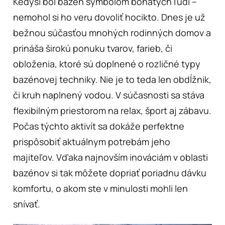
Kedysi bol bazén symbolom bohatých ľudí –
nemohol si ho veru dovoliť hocikto. Dnes je už
bežnou súčasťou mnohých rodinných domov a
prináša širokú ponuku tvarov, farieb, či
obloženia, ktoré sú doplnené o rozličné typy
bazénovej techniky. Nie je to teda len obdĺžnik,
či kruh naplnený vodou. V súčasnosti sa stáva
flexibilným priestorom na relax, šport aj zábavu.
Počas týchto aktivít sa dokáže perfektne
prispôsobiť aktuálnym potrebám jeho
majiteľov. Vďaka najnovším inováciám v oblasti
bazénov si tak môžete dopriať poriadnu dávku
komfortu, o akom ste v minulosti mohli len
snívať.