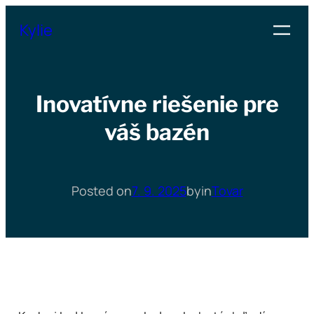
Přeskočit
Kylie
na
obsah
Inovatívne riešenie pre
váš bazén
Posted on
7. 9. 2025
by
in
Tovar