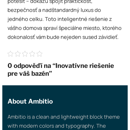
potešiť – dokážu spojiť praktickosť,
bezpečnosť a nadštandardný luxus do
jedného celku. Toto inteligentné riešenie z
vášho domova spraví špeciálne miesto, ktorého
dokonalosť vám bude nejeden sused závidieť.
0 odpověďí na “Inovatívne riešenie
pre váš bazén”
About Ambitio
Ambitio is a clean and lightweight block theme
with modern colors and typography. The