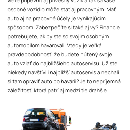
viete pripevniť aj prívesný vozík a tak sa vaše
osobné vozidlo môže stať aj pracovným. Mať
auto aj na pracovné účely je vynikajúcim
spôsobom. Zabezpečíte si také aj vy? Financie
potrebujete, ak by ste so svojim osobným
automobilom havarovali. Vtedy je veľká
pravdepodobnosť, že budete nútený svoje
auto vziať do najbližšieho autoservisu. Už ste
niekedy navštívili najbližší autoservis a nechali
si tam opraviť auto po havárii? Je to nepríjemná
záležitosť, ktorá patrí aj medzi tie drahšie.