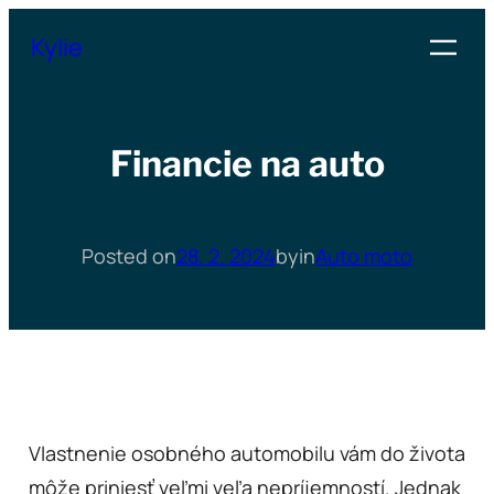
Přeskočit
Kylie
na
obsah
Financie na auto
Posted on
28. 2. 2024
by
in
Auto moto
Vlastnenie osobného automobilu vám do života
môže priniesť veľmi veľa nepríjemností. Jednak