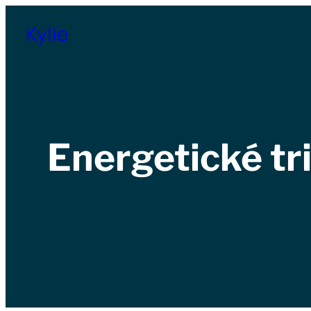
Přeskočit
Kylie
na
obsah
Energetické tr