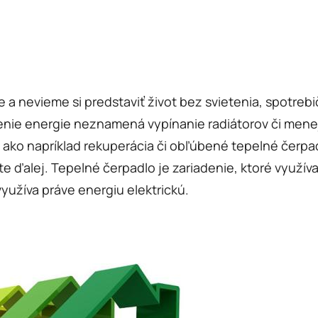
a nevieme si predstaviť život bez svietenia, spotrebi
enie energie neznamená vypínanie radiátorov či menej
ko napríklad rekuperácia či obľúbené tepelné čerpadl
e ďalej. Tepelné čerpadlo je zariadenie, ktoré využív
yužíva práve energiu elektrickú.