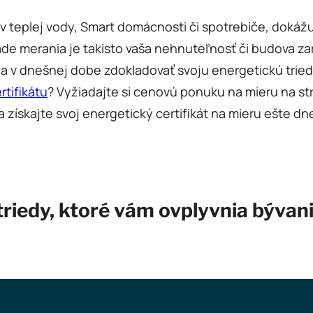
ev teplej vody, Smart domácnosti či spotrebiče, dok
de merania je takisto vaša nehnuteľnosť či budova zar
a v dnešnej dobe zdokladovať svoju energetickú trie
tifikátu
? Vyžiadajte si cenovú ponuku na mieru na str
 získajte svoj energetický certifikát na mieru ešte dn
riedy, ktoré vám ovplyvnia bývan