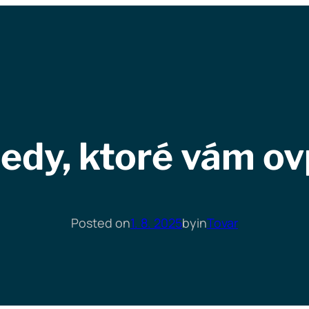
iedy, ktoré vám ov
Posted on
1. 8. 2025
by
in
Tovar