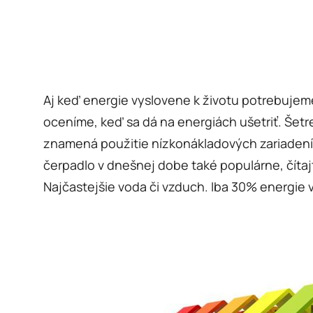
Aj keď energie vyslovene k životu potrebujeme 
oceníme, keď sa dá na energiách ušetriť. Šetr
znamená použitie nízkonákladových zariadení a
čerpadlo v dnešnej dobe také populárne, čítajt
Najčastejšie voda či vzduch. Iba 30% energie v