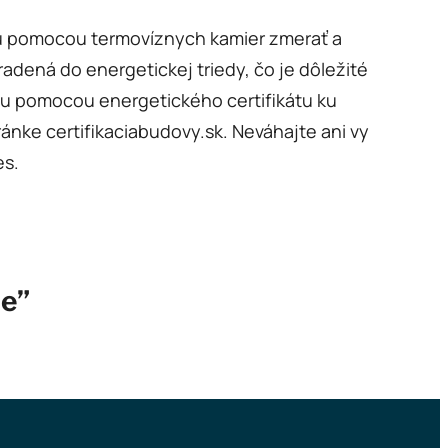
ážu pomocou termovíznych kamier zmerať a
adená do energetickej triedy, čo je dôležité
du pomocou energetického certifikátu ku
ánke certifikaciabudovy.sk.
Neváhajte ani vy
es.
ie”