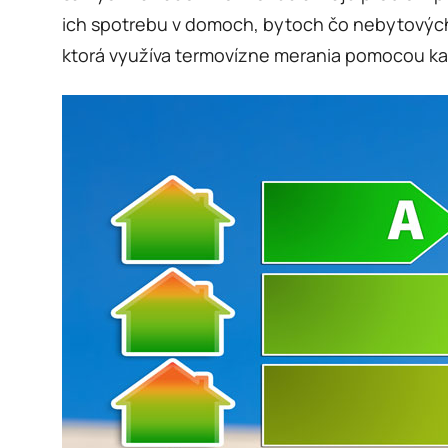
ich spotrebu v domoch, bytoch čo nebytových p
ktorá využíva termovízne merania pomocou kam