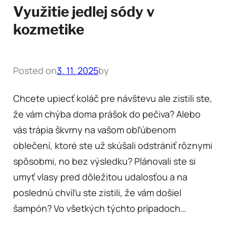
Využitie jedlej sódy v
kozmetike
Posted on
3. 11. 2025
by
Chcete upiecť koláč pre návštevu ale zistili ste,
že vám chýba doma prášok do pečiva? Alebo
vás trápia škvrny na vašom obľúbenom
oblečení, ktoré ste už skúšali odstrániť rôznymi
spôsobmi, no bez výsledku? Plánovali ste si
umyť vlasy pred dôležitou udalosťou a na
poslednú chvíľu ste zistili, že vám došiel
šampón? Vo všetkých týchto prípadoch…