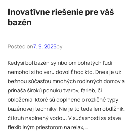
Inovatívne riešenie pre váš
bazén
Posted on
7. 9. 2025
by
Kedysi bol bazén symbolom bohatých ľudí –
nemohol si ho veru dovoliť hocikto. Dnes je už
bežnou súčasťou mnohých rodinných domov a
prináša širokú ponuku tvarov, farieb, či
obloženia, ktoré sú doplnené o rozličné typy
bazénovej techniky. Nie je to teda len obdĺžnik,
či kruh naplnený vodou. V súčasnosti sa stáva
flexibilným priestorom na relax,…