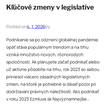
Kľúčové zmeny v legislatíve
Posted on
4. 1. 2026
by
Podnikanie sa po odznení globálnej pandémie
opäť stáva populárnym trendom a na trhu
vzniká množstvo nových, rôznorodých
spoločností. Ak plánujete začať podnikať alebo
už aktívne pôsobíte na trhu, rok 2023 so sebou
priniesol viacero zásadných legislatívnych
zmien, na ktoré je potrebné si dávať pozor pri
dodržiavaní právnych náležitostí. Ako podnikať
v roku 2023 Ezmluva.sk Najvýznamnejšie…